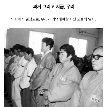
등의 정치인들이 국가보
과거 그리고 지금,
우리
안법의 철퇴를 맞고 사라
져갔다.전쟁 기간에 임시
역사에서 일상으로, 우리가 기억해야할 지난 오늘의 일지.
수도 부산에서도 이승만
은 정권연장을 위한 추태
를 연출하는데, 52년 부
산정치파동으로 발췌개
헌안을 통과시킨다. 54
년 5월 20일 제3대 민의
원 선거에서는 개헌을 통
해 이승만 정권의 영구집
권을 꾀하기 위해 온갖
부정을 다 동원하여 부정
선거를 치른다. 야당의원
을 매수하고 협박하여 사
퇴시키고, 경찰과 세무서
를 총동원하여 비리를 캐
고, 야당 선거운동원을