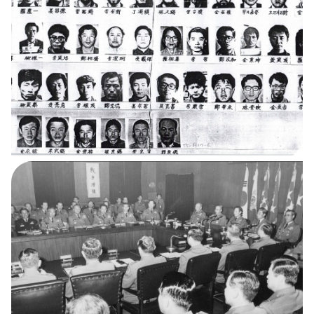
고 1960년 3월 15일, 정
부통령 선거가 진행되었
다. 대통령 후보에 출마
했던 조병옥이 미국에서
급서하여 이승만의 당선
이 거의 확실시되자 이번
에는 부통령에 이기붕을
당선시키기 위해 또 다시
엄청난 부정선거를 자행
한다. 사전투표, 무더기
투표, 대리투표가 난무하
자야당과 학생들이 선거
무효를 주장하며 대대적
이 시위를 벌이는 과정에
서 4.19 혁명으로 발전하
여 결국 이승만이 하야하
고 이기붕 일가는 자살을
함으로써 제1공화국은