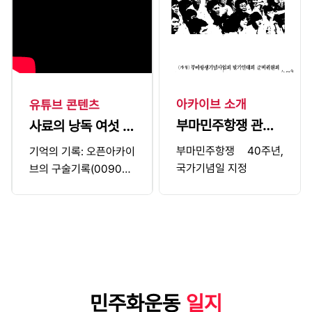
다시 정전협정을 체결하
여 군사적 대립이 계속된
다.이후 이승만 정권은
부정부패와 실정을 거듭
하면서 폭압통치로 국민
을 압박하며 장기집권을
아카이브 소개
유튜브 콘텐츠
획책한다. 정부 출범 직
부마민주항쟁 관련
사료의 낭독 여섯 번
후인 48년 12월에 일제
의 치안유지법을 본 뜬
사료 소장 현황
째
부마민주항쟁 40주년,
기억의 기록: 오픈아카이
국가보안법을 제정하여
국가기념일 지정
브의 구술기록(00900
국민과 반대세력에게 혹
363 등)
독한 탄압을 예고한다.
반공은 국시였고, 만능의
도구였다. 백색테러가 난
무했다. 여운형, 송진우,
장덕수, 김구 등이 테러
로 숨졌으며, 국회 프락
민주화운동
일지
치사건을 비롯해 조봉암