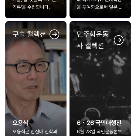
기록'을 수집합니다.
을 투여함으로써 일본 제
국주의는 항복을 선언한
다. 한반도는 졸지에 해
방을 맞이하여 정치적 주
구술 컬렉션
민주화운동
체세력이 미흡한 상태였
사 컬렉션
다.얄타회담에서 합의한
대로 미국과 소련이 38
도선 이남과 이북을 분할
점령함으로써 상황은 더
욱 복잡하게 전개된다.
모스크바 3상회의에서
신탁통치안이 결정되자
찬탁과 반탁으로 전국이
격렬한 논쟁에 휩싸이며
혼란이 초래된다.이렇게
한반도 내부가 독립문제
오용식
6ㆍ26 국민대행진
로 시끄러워지자 미소 양
오용식은 한신대 신학과
6월 23일 국민운동본부