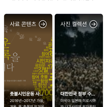
사료 콘텐츠
사진 컬렉션
촛불시민운동 사료 수집
대한민국 정부 수립과 이승만 정권
2016년~2017년 가을,
미국이 일본의 히로시마
겨울, 봄.'촛불의 뜨거운
와 나가사키에 원자폭탄