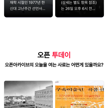
국은 공동위원회를 개최
재학 시절인 1977년 한
(상세는 별도 항목 참조)
하여 한반도 독립문제를
신대 고난주간 선언사건
는 26일 오후 6시 전국
논의하기 시작하지만 양
으로 반공법과 긴급조치
에서 동시에 ‘민주헌법쟁
측의 입장차이만 노출한
9호 위반 혐의로 구속(긴
취를 위한 국민평화대행
채 회담은 결렬된다. 그
급조치 9호만 인정)되어
진’을 실시하겠다고 발표
러자 유엔은 한반도 문제
옥고를 치렀다. 한편 제
했다. 6월민주항쟁의 제
를 회의에 상정하여 9개
학 시절 초교파적 빈민선
3단계인 26일 국민평화
국으로 구성된 유엔한국
교 기구인 ‘수도권특수지
대행진에서 6·29선언까
임시위원단을 파견하기
역선교위원회’의 현장실
지의 기간을 여는 시점인
오픈
투데이
로 결의한다. 그러나 소
습 훈련을 통해 판자촌
사건인 것이다. 전두환
련이 이들의 진입을 거부
빈민운동을 시작했다. 1
정권이 4·13 조치(상세
오픈아카이브의 오늘을 여는 사료는 어떤게 있을까요?
함으로써 남북 동시선거
880
는...
는 불가능해지고, 유엔은
결국 남한에서만 총선거
를 실시하고 단독정부를
수립하기로 결의한다.이
결의에 따라 1948년 5
월 10일 실시된 총선에