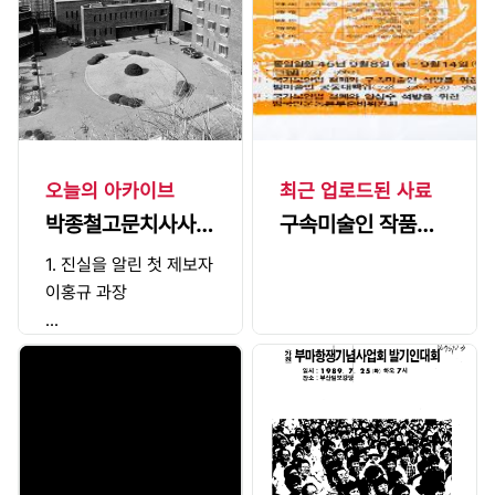
서 제헌의회의원을 선출
하여 헌법을 제정하고 7
월 17일 헌법을 공포한
뒤, 8월 15일에 대한민
국 정부수립을 선포함으
로써 제1공화국이 출범
한다.이렇게 출범한 이승
오늘의 아카이브
최근 업로드된 사료
만 정부는 철저하게 반공
박종철고문치사사건
구속미술인 작품전
주의 노선을 취하여 북측
과 대립한다. 북한도 남
- 진실이 힘이다
포스터
1. 진실을 알린 첫 제보자
한에 대해 적대적인 노선
이홍규 과장
을 취함으로써 불안한 분
...
단상태가 유지된다.그러
나 1950년 6월 25일 북
한이 남한을 불시에 공격
함으로써 처절한 동족상
잔의 비극이 발생하고, 3
년여의 전쟁을 거친 뒤