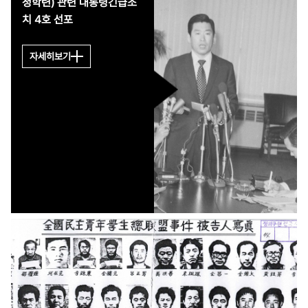
청학련) 관련 대통령긴급조
을 보이던 신문과 잡지 1
치 4호 선포
3개를 폐간조치하는 폭
거를 자행한다.그리고 마
자세히보기
침내 11월 27일 국회에
서는 개헌안에 대한 투표
가 진행되었다. 그 결과
재적 203명 중 찬성 13
5표, 반대 60표, 기권 7
표로 1표가 부족하여 부
결되었다. 그러나 이틀
후 자유당 의원들은 의석
203석의 3분의 2는 사
사오입 하면 135석이므
로 개헌안은 통과되었다
고 가결을 선포하는 웃지
못 할 사건이 발생한다.
이로 인해 야당은 대대적
인 투쟁을 전개한다.그리