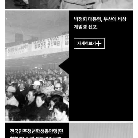
불법 연행하여 투옥하고
깡패가 동원되어 행패를
일삼았다. 결국 자유당은
박정희 대통령, 부산에 비상
선거에서 압도적 승리를
계엄령 선포
거둔다. 그리하여 국민투
표제를 가미, 순수한 대
자세히보기
통령제 실시, 대통령 궐
위시 부통령이 권력 승
계, 초대 대통령에 한하
여 연임제한 폐지를 골자
로 하는 헌법 개정안을
국회에 제출한다.이 과정
에서 10월 20일에는 야
당 지도자인 신익희에 대
해 공산주의자와의 연루
설을 제기하여 흠집을 내
고, 11월에 들어서는 개
전국민주청년학생총연맹(민
헌에 대해 비판적인 입장