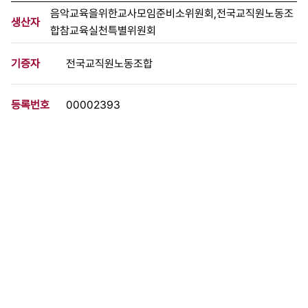
음악교육을위한교사모임준비소위원회,전국교직원노동조
생산자
합참교육실천특별위원회
기증자
전국교직원노동조합
등록번호
00002393
분량
66 페이지
구분
문서
생산일자
[1992.08.08]
형태
문서류