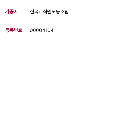
기증자
전국교직원노동조합
등록번호
00004104
분량
5 페이지
구분
문서
생산일자
[1992.09.00]
형태
문서류
설명
-전교조의 인지도: 76.6% -기여도:찬반양론 -해직교사 복직 -교원