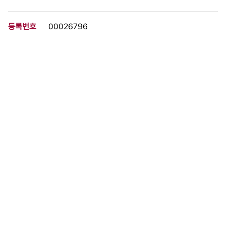
등록번호
00026796
분량
10 페이지
구분
문서
생산일자
1985.08.16
형태
문서류
설명