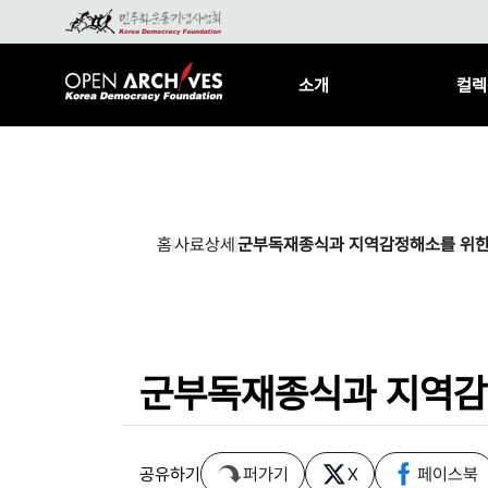
소개
컬렉
홈
사료상세
군부독재종식과 지역감정해소를 위
군부독재종식과 지역감
공유하기
퍼가기
X
페이스북