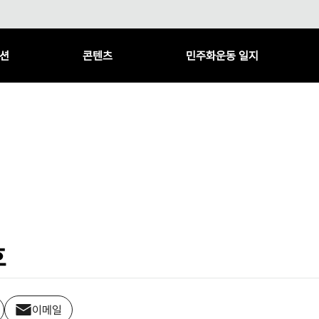
션
콘텐츠
민주화운동 일지
호
이메일