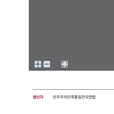
생산자
민주주의민족통일전국연합
기증자
서울민주시민연합