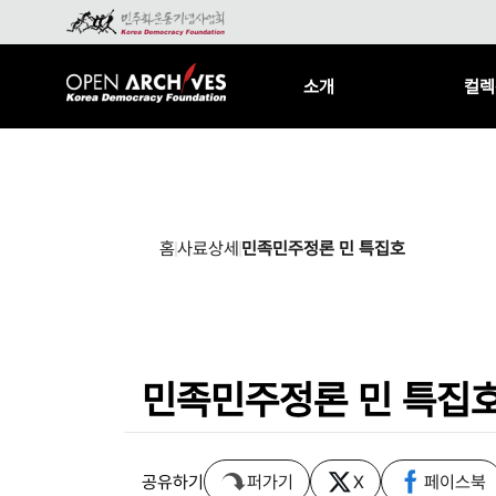
소개
컬렉
홈
사료상세
민족민주정론 민 특집호
민족민주정론 민 특집
공유하기
퍼가기
X
페이스북