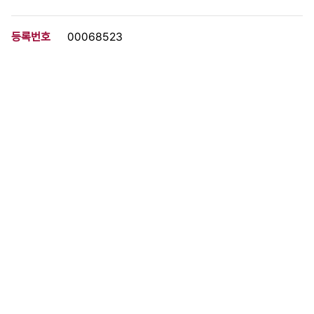
등록번호
00068523
분량
2 페이지
구분
문서
생산일자
1983.06.09
형태
문서류
설명