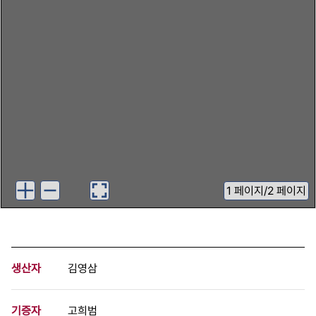
1
페이지
/
2 페이지
생산자
김영삼
기증자
고희범