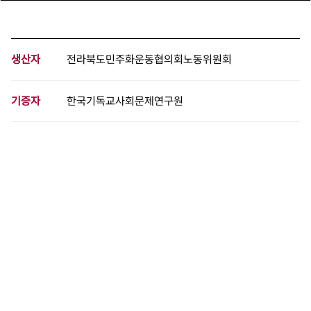
생산자
전라북도민주화운동협의회노동위원회
기증자
한국기독교사회문제연구원
등록번호
00079426
분량
2 페이지
구분
정간물
생산일자
1987.08.10
형태
문서류