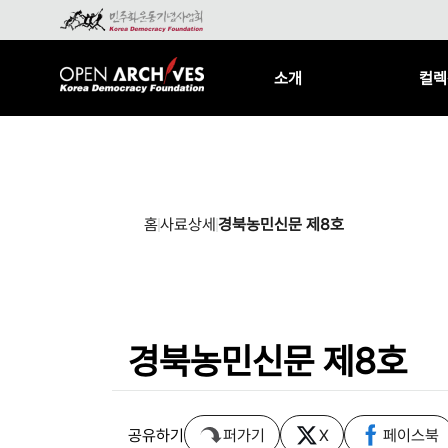
소개
컬렉
홈
사료상세
경북농민신문 제8호
경북농민신문 제8호
공유하기
퍼가기
X
페이스북