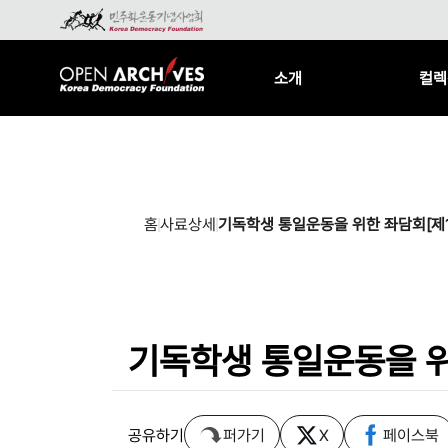
소개
컬렉
홈
사료상세
기독학생 통일운동을 위한 좌담회[제
기독학생 통일운동을 위
공유하기
퍼가기
X
페이스북