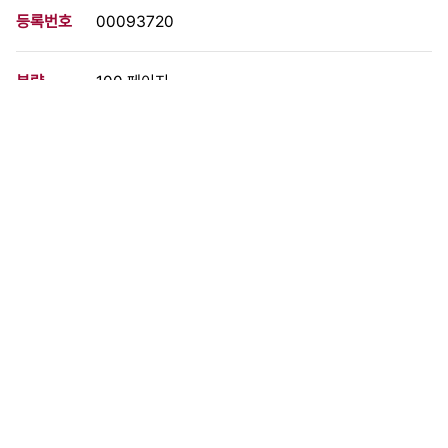
등록번호
00093720
분량
100 페이지
구분
정간물
생산일자
1989.09.01
형태
문서류
설명
하반기 정세 전망과 노동운동의 방향, 전교조탄압의 논리와 본질,
전주 썬전자 폐업철회투쟁 등에 대한 내용