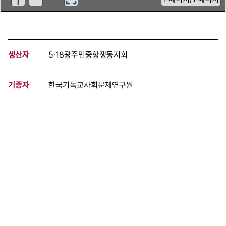
생산자
5·18광주민중항쟁동지회
기증자
한국기독교사회문제연구원
등록번호
00096276
분량
1 페이지
구분
문서
생산일자
1988.06.03