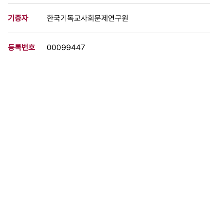
기증자
한국기독교사회문제연구원
등록번호
00099447
분량
2 페이지
구분
문서
생산일자
1985.05.27
형태
문서류
설명
군사독재정권은 광주학살의 책임을 지고 물러나라 미국은 광주학살