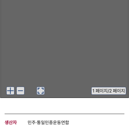
1
페이지
/
2 페이지
생산자
민주·통일민중운동연합