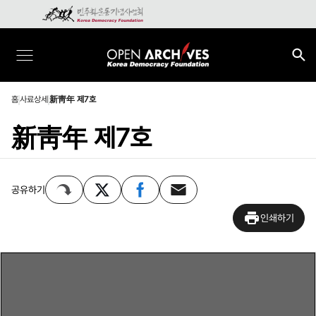
홈
사료상세
新靑年 제7호
新靑年 제7호
공유하기
인쇄하기