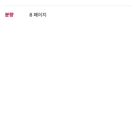
분량
8 페이지
구분
정간물
생산일자
1988.08.01
형태
문서류
설명
정의와 평화의 역사를 만들어 가기를/박영모 "자주통일의 환상을
보자" 성서연구 너는 네식물을 물위에 던지라/이양구 소식
이 사료가 속한 묶음