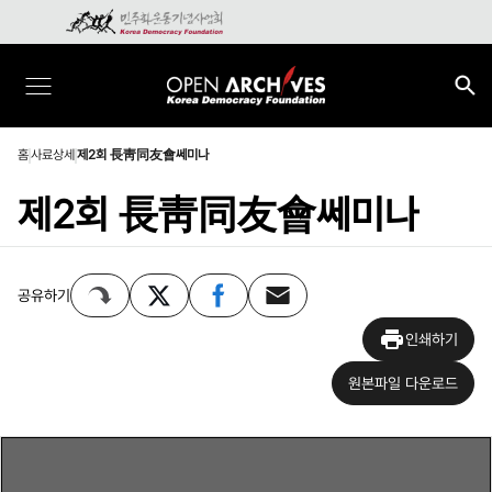
홈
사료상세
제2회 長靑同友會쎄미나
제2회 長靑同友會쎄미나
공유하기
인쇄하기
원본파일 다운로드