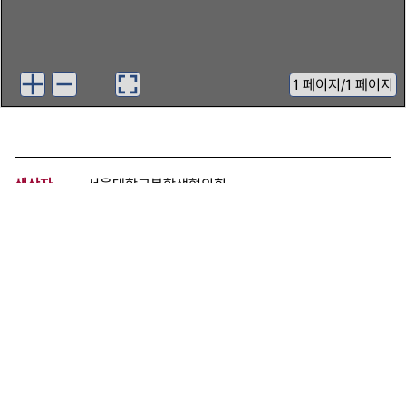
1
페이지
/
1 페이지
생산자
서울대학교복학생협의회
기증자
민주화운동자료관추진위원회
등록번호
00117894
분량
1 페이지
구분
문서