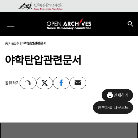
홈
사료상세
야학탄압관련문서
야학탄압관련문서
공유하기
인쇄하기
원본파일 다운로드