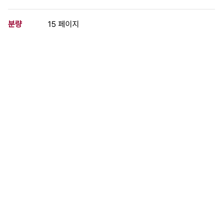
분량
15 페이지
구분
문서
생산일자
1990.08.08
형태
문서류
설명
범추본 집행위 연락처 평화와 통일을 위한 범민족대회 학술제-평화
통일 대토론회에 모시는 글 범민족대회 행사계획 등.
이 사료가 속한 묶음