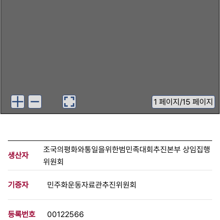
1
페이지
/
15 페이지
조국의평화와통일을위한범민족대회추진본부 상임집행
생산자
위원회
기증자
민주화운동자료관추진위원회
등록번호
00122566