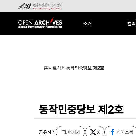
소개
컬렉
홈
사료상세
동작민중당보 제2호
동작민중당보 제2호
공유하기
퍼가기
X
페이스북