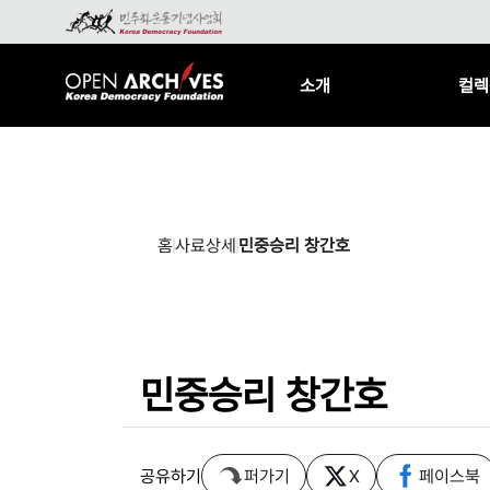
소개
컬렉
홈
사료상세
민중승리 창간호
민중승리 창간호
공유하기
퍼가기
X
페이스북