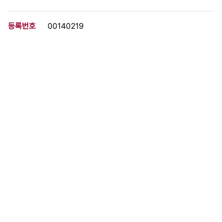
등록번호
00140219
분량
1 페이지
구분
문서
생산일자
1988.09.28
형태
문서류
설명