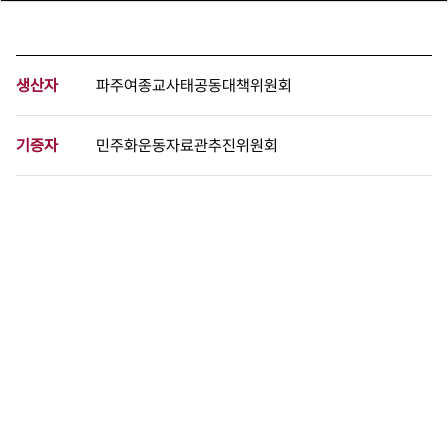
생산자
파주여종교사태공동대책위원회
기증자
민주화운동자료관추진위원회
등록번호
00167759
분량
2 페이지
구분
문서
생산일자
1987.07.22
형태
문서류