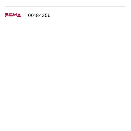
등록번호
00184356
분량
8 페이지
구분
문서
생산일자
1993.00.00
형태
문서류
설명