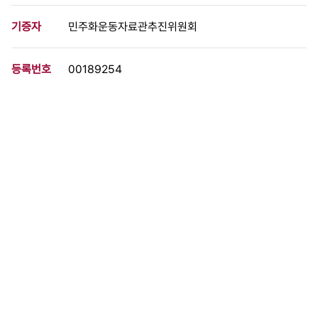
기증자
민주화운동자료관추진위원회
등록번호
00189254
분량
2 페이지
구분
문서
생산일자
1987.04.21
형태
문서류
설명
전두환 군사독재정권의 4.13 호헌조치를 반대하고 대통령 직선제