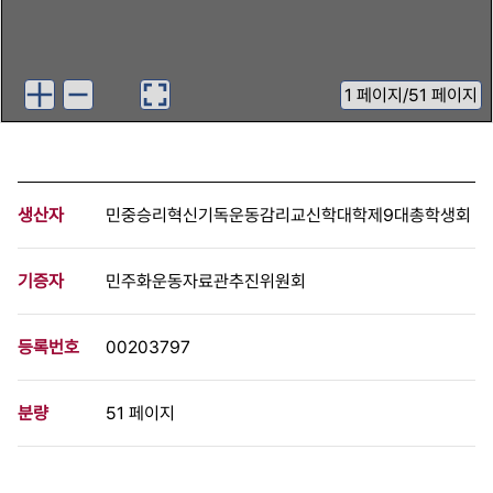
1
페이지
/
51 페이지
생산자
민중승리혁신기독운동감리교신학대학제9대총학생회
기증자
민주화운동자료관추진위원회
등록번호
00203797
분량
51 페이지
구분
문서