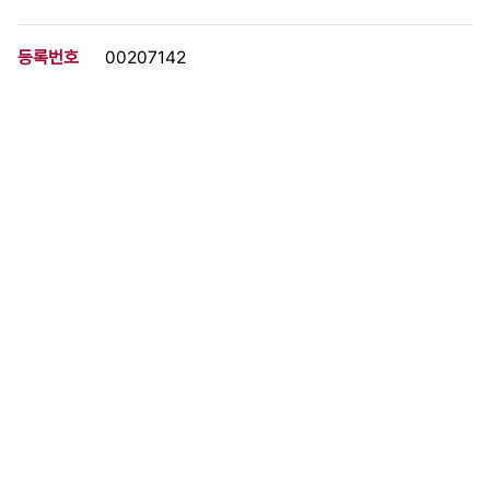
등록번호
00207142
분량
1 페이지
구분
문서
생산일자
1988.06.28
형태
문서류
설명