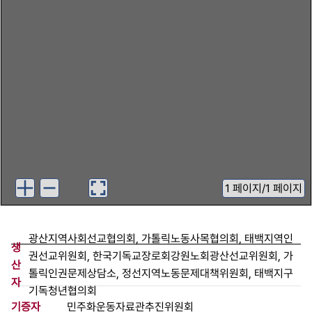
1
페이지
/
1 페이지
광산지역사회선교협의회, 가톨릭노동사목협의회, 태백지역인
생
권선교위원회, 한국기독교장로회강원노회광산선교위원회, 가
산
톨릭인권문제상담소, 정선지역노동문제대책위원회, 태백지구
자
기독청년협의회
기증자
민주화운동자료관추진위원회