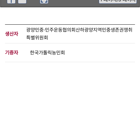
광양민중·민주운동협의회산하광양지역민중생존권쟁취
생산자
특별위원회
기증자
한국가톨릭농민회
등록번호
00213927
분량
3 페이지
구분
문서
생산일자
1988.06.25