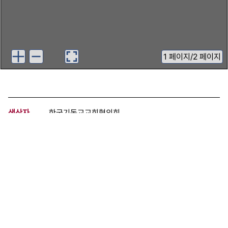
1
페이지
/
2 페이지
생산자
한국기독교교회협의회
기증자
영등포산업선교회
등록번호
00331232
분량
2 페이지