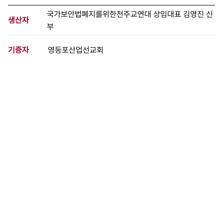
국가보안법폐지를위한천주교연대 상임대표 김영진 신
생산자
부
기증자
영등포산업선교회
등록번호
00340665
분량
43 페이지
구분
문서
생산일자
1999.09.15
형태
문서류