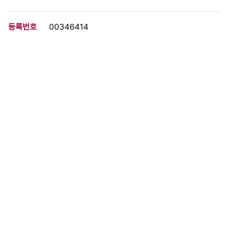
등록번호
00346414
분량
4 페이지
구분
정간물
생산일자
1997.12.06
형태
문서류
설명