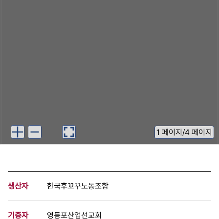
1
페이지
/
4 페이지
생산자
한국후꼬꾸노동조합
기증자
영등포산업선교회