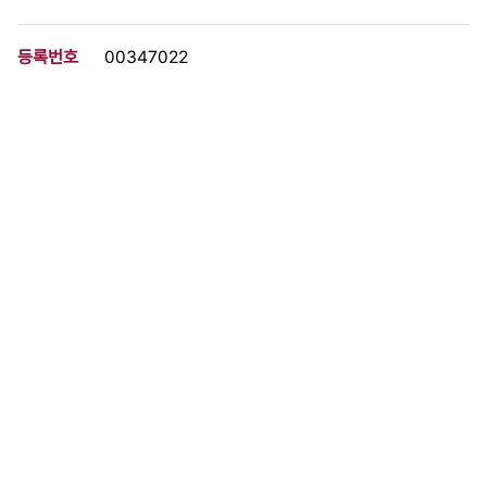
등록번호
00347022
분량
3 페이지
구분
문서
생산일자
1979.08.00
형태
문서류
설명