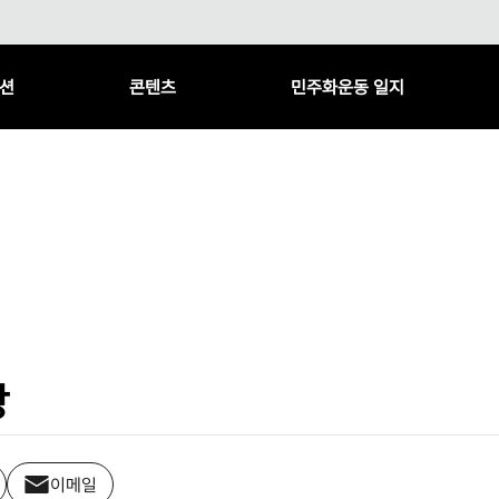
션
콘텐츠
민주화운동 일지
망
이메일