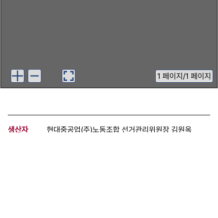
1
페이지
/
1 페이지
생산자
현대중공업(주)노동조합 선거관리위원장 김원옥
기증자
현대그룹노동조합협의회청산위원회
등록번호
00365691
분량
1 페이지