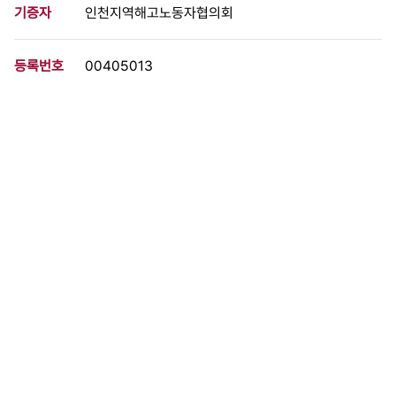
기증자
인천지역해고노동자협의회
등록번호
00405013
분량
2 페이지
구분
정간물
생산일자
1993.09.10
형태
문서류
설명
임시노사협의회 16일 개최예정