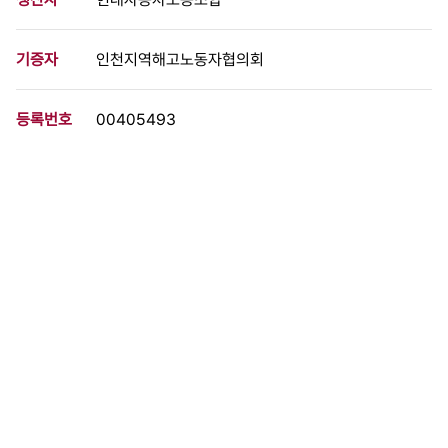
기증자
인천지역해고노동자협의회
등록번호
00405493
분량
5 페이지
구분
문서
생산일자
1990.12.00
형태
문서류
설명