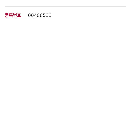
등록번호
00406566
분량
7 페이지
구분
문서
생산일자
1987.00.00
형태
문서류
설명