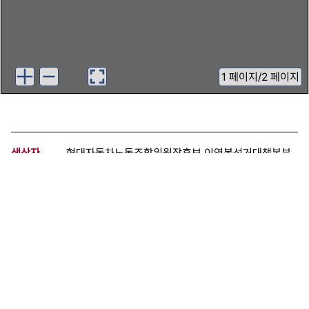
1
페이지
/
2 페이지
생산자
현대자동차노동조합위원장후보 이영복선거대책본부
기증자
인천지역해고노동자협의회
등록번호
00410420
분량
2 페이지