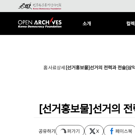
소개
컬렉
홈
사료상세
[선거홍보물]선거의 전력과 전술[
[선거홍보물]선거의 
공유하기
퍼가기
X
페이스북