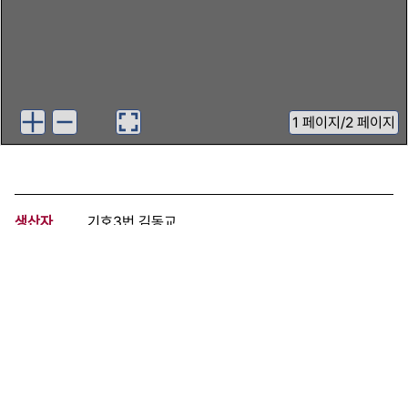
1
페이지
/
2 페이지
생산자
기호3번 김동교
기증자
인천지역해고노동자협의회
등록번호
00411869
분량
2 페이지