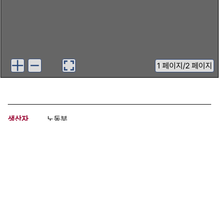
1
페이지
/
2 페이지
생산자
노동부
기증자
인천지역해고노동자협의회
등록번호
00411934
분량
2 페이지