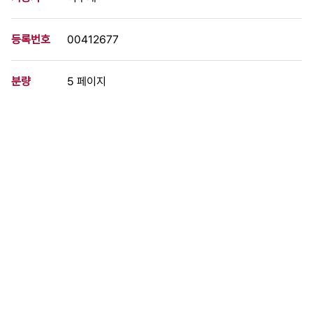
등록번호
00412677
분량
5 페이지
구분
문서
생산일자
1990.03.02
형태
문서류
설명
1989년 5월 결성 이후 전두환 군부독재정권에서부터 전개된 조직
적 탄압에 맞서 민족 민주 인간화 교육을 위한 참교육실천과 우리나