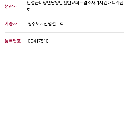
안성군미양면남양만활빈교회도입소사기사건대책위원
생산자
회
기증자
청주도시산업선교회
등록번호
00417510
분량
1 페이지
구분
문서
생산일자
[198*.00.00]
형태
문서류