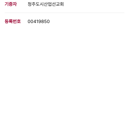
기증자
청주도시산업선교회
등록번호
00419850
분량
1 페이지
구분
문서
생산일자
1980.04.24
형태
문서류
설명
어용교수 축출 관련