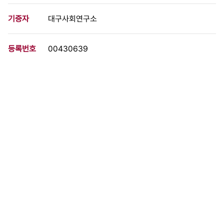
기증자
대구사회연구소
등록번호
00430639
분량
1 페이지
구분
문서
생산일자
[1989.04.06]
형태
문서류
설명
결의문 염색노동자 단결하여 임금인상 쟁취하자 내사랑 염색업계