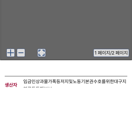
1
페이지
/
2 페이지
임금인상과물가폭등저지및노동기본권수호를위한대구지
생산자
역공동투쟁본부
기증자
한국여성단체연합
등록번호
00439348