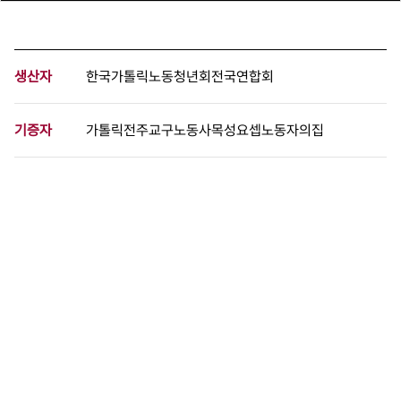
생산자
한국가톨릭노동청년회전국연합회
기증자
가톨릭전주교구노동사목성요셉노동자의집
등록번호
00440721
분량
12 페이지
구분
문서
생산일자
1993.08.23
형태
문서류