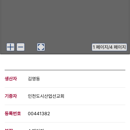
1
페이지
/
4 페이지
생산자
김영동
기증자
인천도시산업선교회
등록번호
00441382