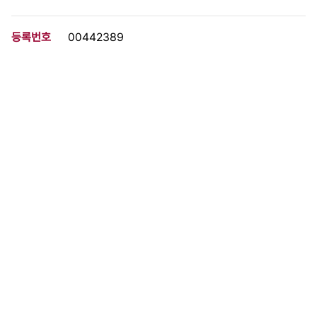
등록번호
00442389
분량
3 페이지
구분
문서
생산일자
1974.02.15
형태
문서류
설명