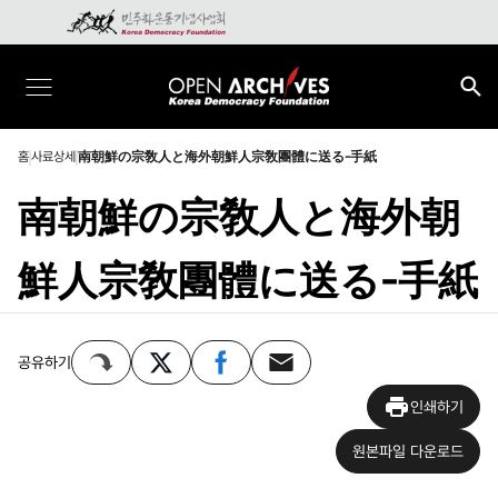
홈
사료상세
南朝鮮の宗敎人と海外朝鮮人宗敎團體に送る-手紙
南朝鮮の宗敎人と海外朝
鮮人宗敎團體に送る-手紙
공유하기
인쇄하기
원본파일 다운로드