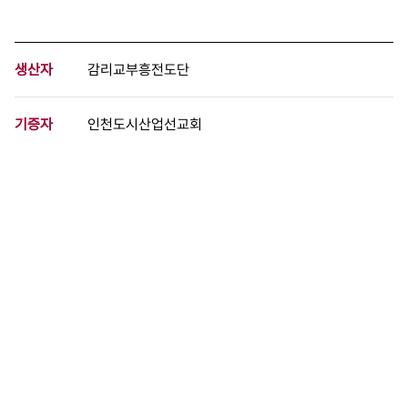
생산자
감리교부흥전도단
기증자
인천도시산업선교회
등록번호
00444107
분량
6 페이지
구분
문서
생산일자
1972.07.00
형태
문서류